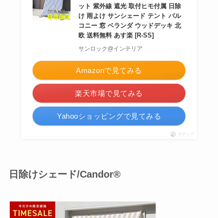
ット 紫外線 遮光 取付ヒモ付属 日除
け 雨よけ サンシェード テント バル
コニー 窓 ベランダ ウッドデッキ 北
欧 送料無料 あす楽 [R-SS]
サンロック@インテリア
Amazonで見てみる
楽天市場で見てみる
Yahooショッピングで見てみる
ポチップ
日除けシェード/Candor®︎