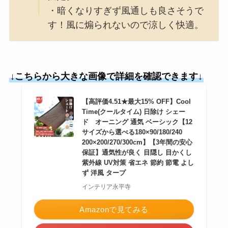
・暗くなりすぎず風通しも良さそうで
す！風に煽られないので涼しく快適。
↓こちらから大きな画像で詳細を確認できます↓
【高評価4.51★最大15% OFF】Cool
Time(クールタイム) 日除け シェー
ド オーニング 通気 ベーシック【12
サイズから選べる180×90/180/240
200×200/270/300cm】【3年間の安心
保証】通気性が良く 目隠し 目かくし
紫外線 UV対策 省エネ 節約 節電 よし
ず 洋風 タープ
インテリア永平寺
Amazonで見てみる