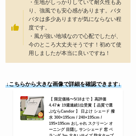
・生地がしっかりしていて耐久性もあ
り、強風でも安心感があります。バタ
バタは多少ありますが気にならない程
度です。
・風が強い地域なので心配でしたが、
今のところ大丈夫そうです！初めて使
用しましたが本当に良いですね！
↓こちらから大きな画像で詳細を確認できます↓
【 限定価格〜5/18まで 】高評価
4.47★ 19週連続1位受賞【 品質で選
ぶならCandor 】 日よけ シェード 撥
水 300×195cm / 240×195cm /
195×195cm おしゃれ スクリーン オ
ーニング 目隠し サンシェード 窓 ベ
ランダ 3m 大きいサイズ 防水タープ