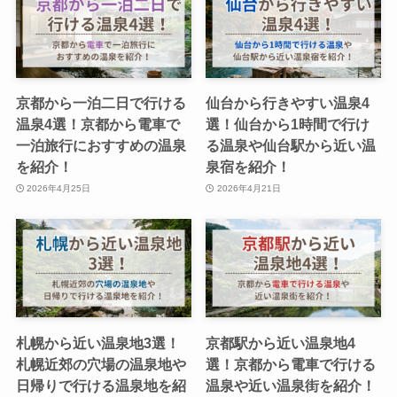
京都から一泊二日で行ける
仙台から行きやすい温泉4
温泉4選！京都から電車で
選！仙台から1時間で行け
一泊旅行におすすめの温泉
る温泉や仙台駅から近い温
を紹介！
泉宿を紹介！
2026年4月25日
2026年4月21日
札幌から近い温泉地3選！
京都駅から近い温泉地4
札幌近郊の穴場の温泉地や
選！京都から電車で行ける
日帰りで行ける温泉地を紹
温泉や近い温泉街を紹介！